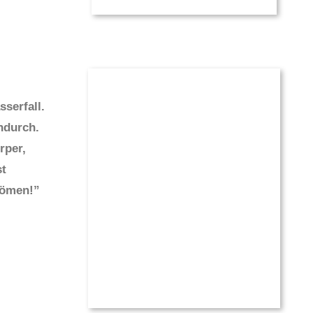
sserfall.
indurch.
rper,
st
römen!”